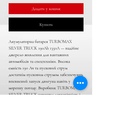
Додати у кошик
Купити
Акумуляторна батарея TURBOMAX 
SILVER TRUCK 190Ah 1350A — надійне 
джерело живлення для вантажних 
автомобілів та спецтехніки. Висока 
ємність 190 Ач та пусковий струм 
достатнім пусковим струмом забезпечують 
впевнений запуск двигуна навіть у 
морозну погоду. Виробник TURBOMAX 
SILVER TRUCK гарантує довговічність і 
стабільну роботу протягом усього терміну 
служби.

Характеристики:

• Тип: Свинцево-кислотний (кальцієвий)
