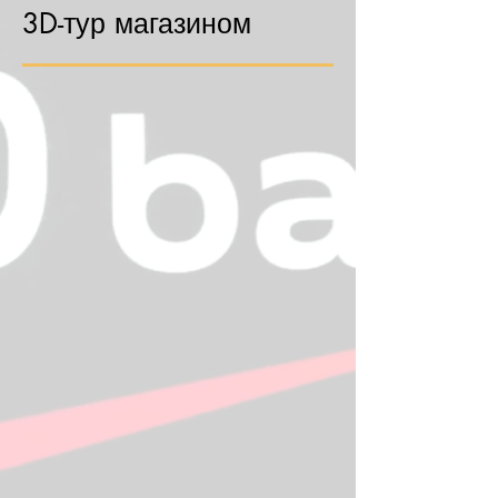
3D-тур магазином