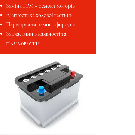
Заміна ГРМ + ремонт моторів
Діагностика ходової частини
​Перевірка та ремонт форсунок
Запчастини в наявності та
підзамовлення