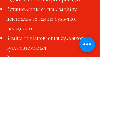
Встановлення сигналізацій та
центральних замків будь-якої
складності
Заміна та відновлення будь-якого
вузла автомобіля
Заміна ламп