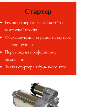
Стартер
Ремонт генератора з легкової та
вантажної техніки
Обслуговування та ремонт стартера
з Спец-Техніки
Перевірка на професійному
обладнанні
Зняття стартера з будь-якого авто