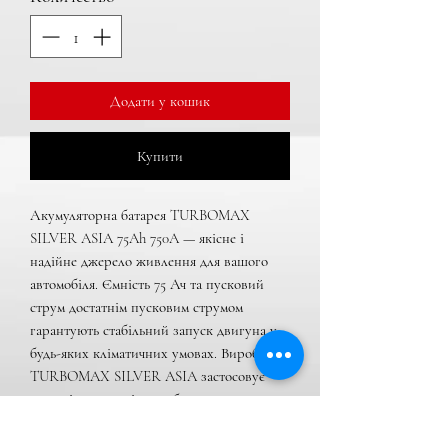
Додати у кошик
Купити
Акумуляторна батарея TURBOMAX 
SILVER ASIA 75Ah 750A — якісне і 
надійне джерело живлення для вашого 
автомобіля. Ємність 75 Ач та пусковий 
струм достатнім пусковим струмом 
гарантують стабільний запуск двигуна у 
будь-яких кліматичних умовах. Виробник 
TURBOMAX SILVER ASIA застосовує 
сучасні технології виробництва, що 
забезпечують тривалий термін служби і 
мінімальне самозарядження.
