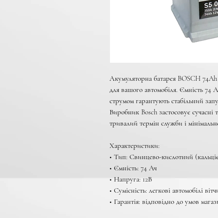
Акумуляторна батарея BOSCH 74Ah 7
для вашого автомобіля. Ємність 74 А
струмом гарантують стабільний запу
Виробник Bosch застосовує сучасні 
тривалий термін служби і мінімальн
Характеристики:

• Тип: Свинцево-кислотний (кальціє
• Ємність: 74 Ач

• Напруга: 12В

• Сумісність: легкові автомобілі віт
• Гарантія: відповідно до умов мага