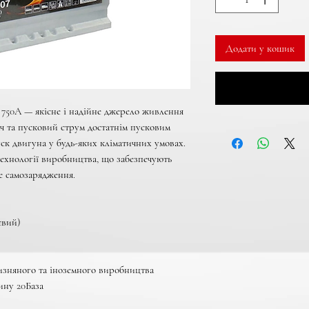
Додати у кошик
50A — якісне і надійне джерело живлення 
ч та пусковий струм достатнім пусковим 
ск двигуна у будь-яких кліматичних умовах. 
технології виробництва, що забезпечують 
е самозарядження.

вий)

чизняного та іноземного виробництва

зину 20База