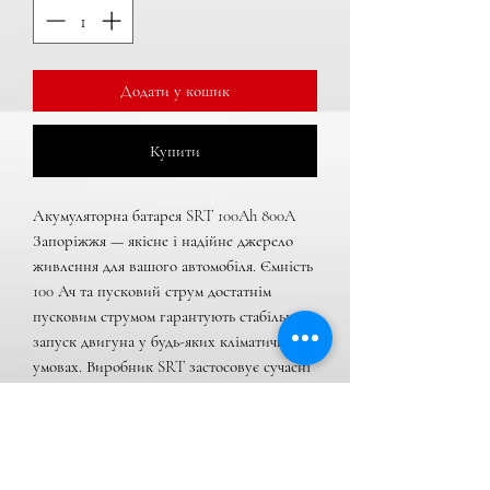
Додати у кошик
Купити
Акумуляторна батарея SRT 100Ah 800A 
Запоріжжя — якісне і надійне джерело 
живлення для вашого автомобіля. Ємність 
100 Ач та пусковий струм достатнім 
пусковим струмом гарантують стабільний 
запуск двигуна у будь-яких кліматичних 
умовах. Виробник SRT застосовує сучасні 
технології виробництва, що забезпечують 
тривалий термін служби і мінімальне 
самозарядження.
