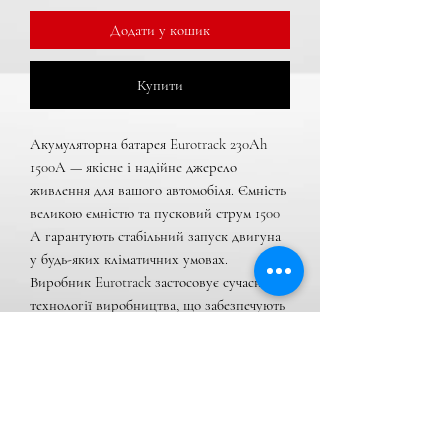
Додати у кошик
Купити
Акумуляторна батарея Eurotrack 230Аh 
1500А — якісне і надійне джерело 
живлення для вашого автомобіля. Ємність 
великою ємністю та пусковий струм 1500 
А гарантують стабільний запуск двигуна 
у будь-яких кліматичних умовах. 
Виробник Eurotrack застосовує сучасні 
технології виробництва, що забезпечують 
тривалий термін служби і мінімальне 
самозарядження.

Характеристики:

• Тип: Свинцево-кислотний (кальцієвий)

• Пусковий струм: 1500 А
