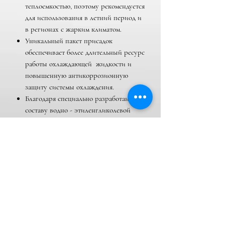
теплоемкостью, поэтому рекомендуется
для использования в летний период и
в регионах с жарким климатом.
Уникальный пакет присадок
обеспечивает более длительный ресурс
работы охлаждающей жидкости и
повышенную антикоррозионную
защиту системы охлаждения.
Благодаря специально разработанному
составу водно - этиленгликолевой
смеси FELIX EURO обладает
превосходной теплопроводностью и
теплоемкостью, существенно
превышая по данным показателям
традиционные охлаждающие
жидкости.
По сравнению с обычными
охлаждающими жидкостями FELIX
EURO более экологичен и безопасен