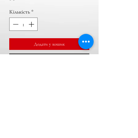
Кількість
*
Додати у кошик
Купити
Підсвічування салону, підсвічування
номера і т.д.
Характеристики
Країна
Китай
виробник