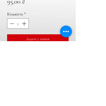
Ціна
95,00 ₴
Кількість
*
Додати у кошик
Купити
Габарит, стоп, поворот, задній хід та ін.
Характеристики
Колір білий
Країна виробник.................Китай
Напруга.................................,В12V