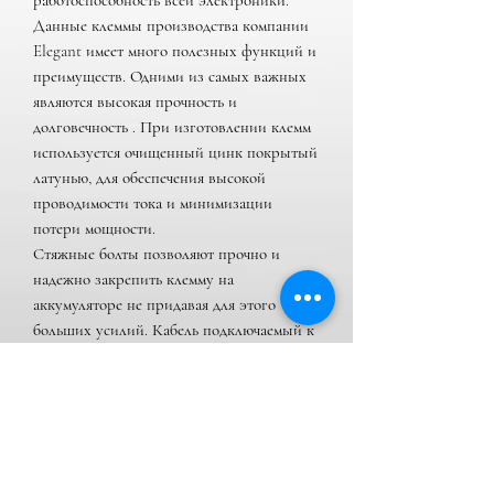
работоспособность всей электроники.
Данные клеммы производства компании
Elegant имеет много полезных функций и
преимуществ. Одними из самых важных
являются высокая прочность и
долговечность . При изготовлении клемм
используется очищенный цинк покрытый
латунью, для обеспечения высокой
проводимости тока и минимизации
потери мощности.
Стяжные болты позволяют прочно и
надежно закрепить клемму на
аккумуляторе не придавая для этого
больших усилий. Кабель подключаемый к
клемме крепко зажимается двумя винтами.
Перед эксплуатацией необходимо смазать
клеммы специальной смазкой для того
чтобы они не прикипали к клеммам
аккумулятора. Быстросъемные клеммы
дают возможность легко и быстро